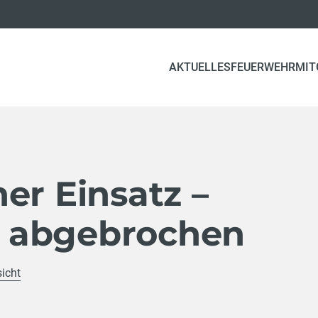
AKTUELLES
FEUERWEHR
MIT
er Einsatz –
 abgebrochen
sicht