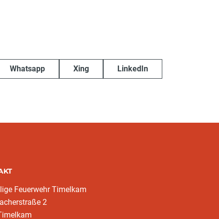
Whatsapp
Xing
LinkedIn
AKT
llige Feuerwehr Timelkam
acherstraße 2
Timelkam