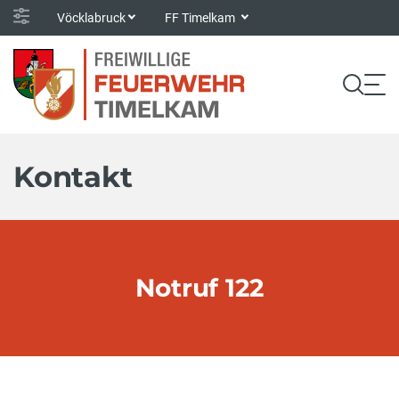
Vöcklabruck
FF Timelkam
Kontakt
Notruf 122