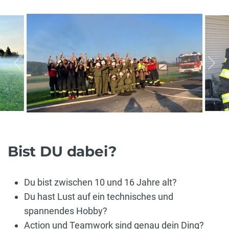
vorherige
näc
Bist DU dabei?
Du bist zwischen 10 und 16 Jahre alt?
Du hast Lust auf ein technisches und
spannendes Hobby?
Action und Teamwork sind genau dein Ding?