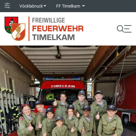
Vöcklabruck
FF Timelkam