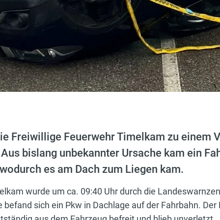
e Freiwillige Feuerwehr Timelkam zu einem Ve
. Aus bislang unbekannter Ursache kam ein Fa
, wodurch es am Dach zum Liegen kam.
melkam wurde um ca. 09:40 Uhr durch die Landeswarnzent
le befand sich ein Pkw in Dachlage auf der Fahrbahn. Der
stständig aus dem Fahrzeug befreit und blieb unverletzt.