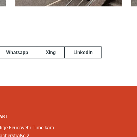
Whatsapp
Xing
LinkedIn
AKT
llige Feuerwehr Timelkam
acherstraße 2