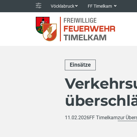
Vöcklabruck
FF Timelkam
Einsätze
Verkehrsu
überschlä
11.02.2026
FF Timelkam
zur Über